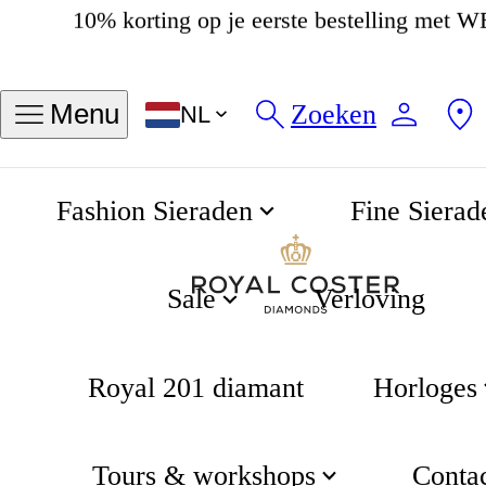
4.8
537 beoordelingen
Zoeken
Menu
NL
Fashion Sieraden
Fine Sierad
Ster ketting
Home
Gifting
Sale
Verloving
Royal 201 diamant
Horloges
Tours & workshops
Conta