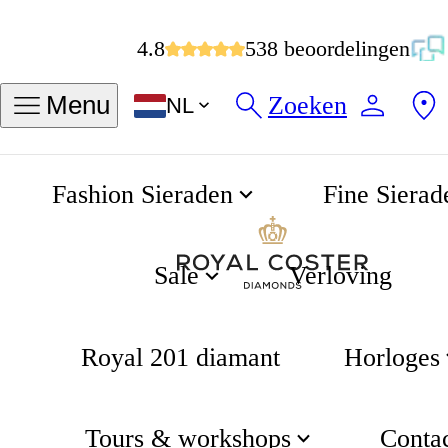
4.8
538 beoordelingen
Zoeken
Menu
NL
Fashion Sieraden
Fine Sierad
Sale
Verloving
Royal 201 diamant
Horloges
Tours & workshops
Conta