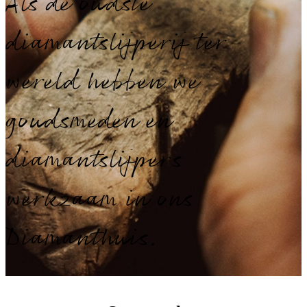
Als de oudste
diamantslijperij ter
wereld hebben we
goudsmeden en
diamantslijpers
werkzaam in ons
Diamanthuis.