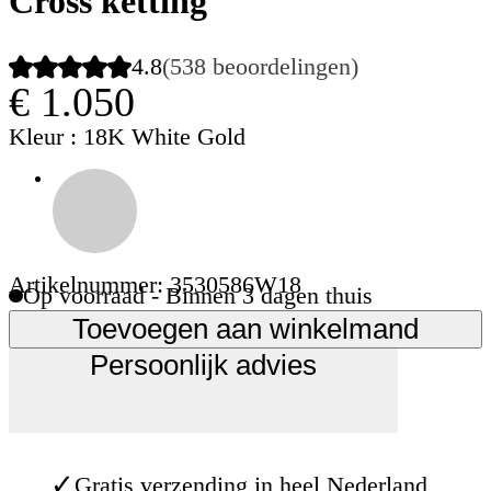
Cross ketting
4.8
(538 beoordelingen)
€ 1.050
Kleur
: 18K White Gold
Artikelnummer: 3530586W18
Op voorraad - Binnen 3 dagen thuis
Toevoegen aan winkelmand
Persoonlijk advies
✓
Gratis verzending in heel Nederland