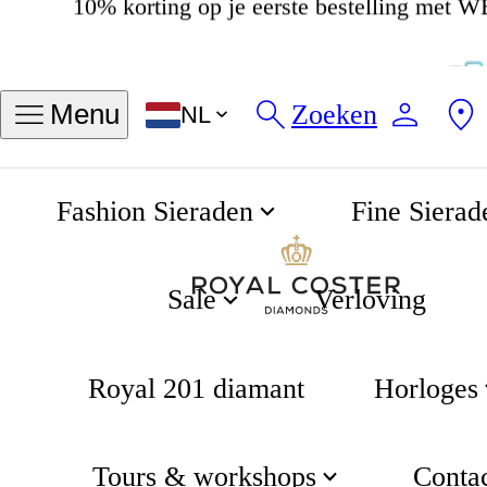
4.8
538 beoordelingen
Zoeken
Menu
NL
Fashion Sieraden
Fine Sierad
Cross ketting
Home
Gifting
Sale
Verloving
Royal 201 diamant
Horloges
Tours & workshops
Conta