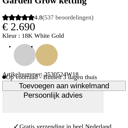
Garden Grow ketting
4.8
(537 beoordelingen)
€ 2.690
Kleur
: 18K White Gold
Artikelnummer: 3530524W18
Op voorraad - Binnen 3 dagen thuis
Toevoegen aan winkelmand
Persoonlijk advies
✓
Gratis verzending in heel Nederland