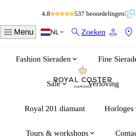
4.8
537 beoordelingen
Zoeken
Menu
NL
Fashion Sieraden
Fine Sierad
Garden Grow ketting
Home
Garden collectie
Sale
Verloving
Royal 201 diamant
Horloges
Tours & workshops
Conta