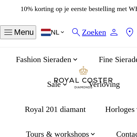
4.8
537 beoordelingen
Zoeken
Menu
NL
Fashion Sieraden
Fine Sierad
Cross armband
Home
Gifting
Sale
Verloving
Royal 201 diamant
Horloges
Tours & workshops
Conta