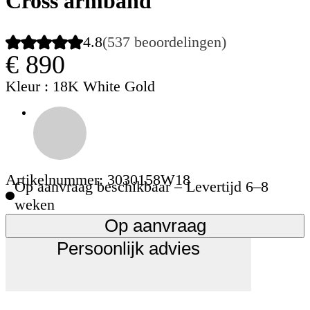
Cross armband
4.8
(537 beoordelingen)
€ 890
Kleur
: 18K White Gold
Artikelnummer: 3030158W18
Op aanvraag beschikbaar – Levertijd 6–8
weken
Op aanvraag
Persoonlijk advies