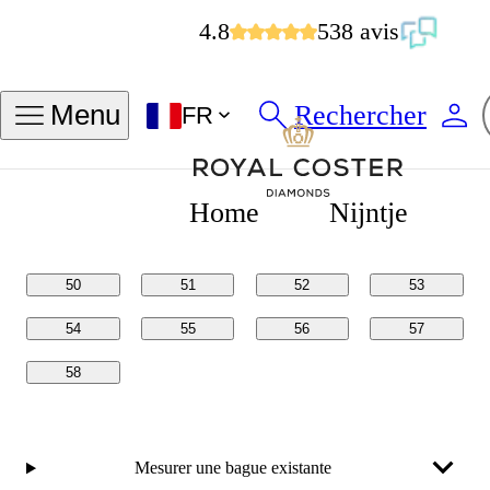
4.8
538 avis
Trouver ma taille de bague
Rechercher
Menu
FR
Tailles en
Tailles en
POUCES
MM
Home
Nijntje
50
51
52
53
54
55
56
57
58
Mesurer une bague existante