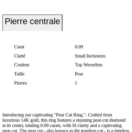
Pierre centrale
Carat
0.09
Clarté
Small Inclusions
Couleur
Top Wesselton
Taille
Pear
Pierres
1
Introducing our captivating "Pear Cut Ring,". Crafted from
luxurious 14K gold, this ring features a stunning pear-cut diamond
at its center, totaling 0.09 carats, with SI clarity and a captivating
pear cut. The pear cut - also known as the teardrop cut - is a timeless