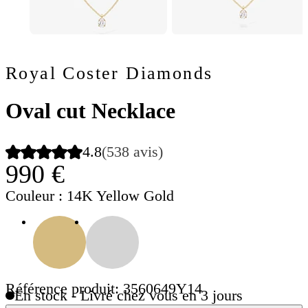
Royal Coster Diamonds
Oval cut Necklace
4.8
(538 avis)
990 €
Couleur
: 14K Yellow Gold
Référence produit: 3560649Y14
En stock - Livré chez vous en 3 jours