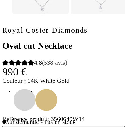
Royal Coster Diamonds
Oval cut Necklace
4.8
(538 avis)
990 €
Couleur
: 14K White Gold
Référence produit: 3560649W14
Sur demande - Pas en stock