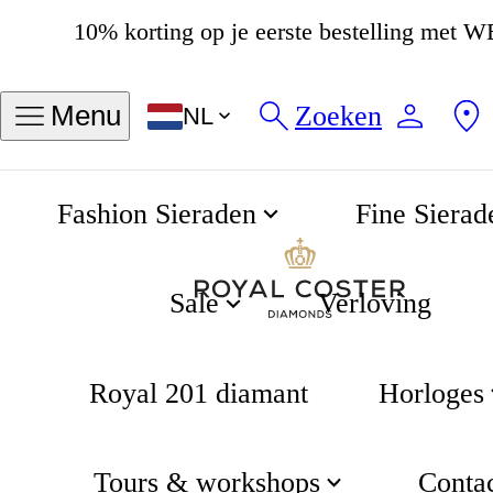
4.8
538 beoordelingen
Zoeken
Menu
NL
Fashion Sieraden
Fine Sierad
Garden Grow Collectie
Home
Garden collectie
Sale
Verloving
Royal 201 diamant
Horloges
Tours & workshops
Conta