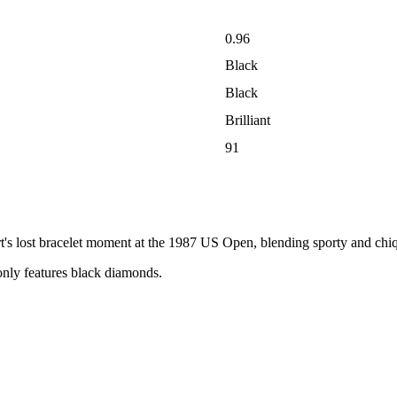
0.96
Black
Black
Brilliant
91
t's lost bracelet moment at the 1987 US Open, blending sporty and chiqu
 only features black diamonds.