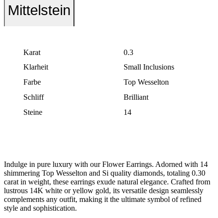
Mittelstein
Karat
0.3
Klarheit
Small Inclusions
Farbe
Top Wesselton
Schliff
Brilliant
Steine
14
Indulge in pure luxury with our Flower Earrings. Adorned with 14
shimmering Top Wesselton and Si quality diamonds, totaling 0.30
carat in weight, these earrings exude natural elegance. Crafted from
lustrous 14K white or yellow gold, its versatile design seamlessly
complements any outfit, making it the ultimate symbol of refined
style and sophistication.