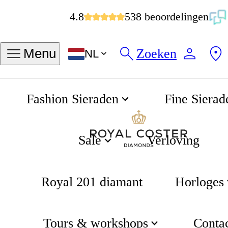
4.8
538 beoordelingen
Zoeken
Menu
NL
Fashion Sieraden
Fine Sierad
Royal Coster Diamonds 0.50 karaat briljant geslepen diamant 18K gouden ring
Home
Verloving
Sale
Verloving
Royal 201 diamant
Horloges
Tours & workshops
Conta