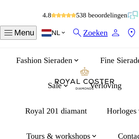
4.8
538 beoordelingen
Zoeken
Menu
NL
Fashion Sieraden
Fine Sierad
Luna Diamond Sky Ketting
Home
Luna
Sale
Verloving
Royal 201 diamant
Horloges
Tours & workshops
Conta