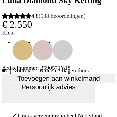
Luna Diamond Sky Ketting
4.8
(538 beoordelingen)
€ 2.550
Kleur
Artikelnummer: 3590571Y18
Op voorraad - Binnen 3 dagen thuis
Toevoegen aan winkelmand
Persoonlijk advies
✓
Gratis verzending in heel Nederland