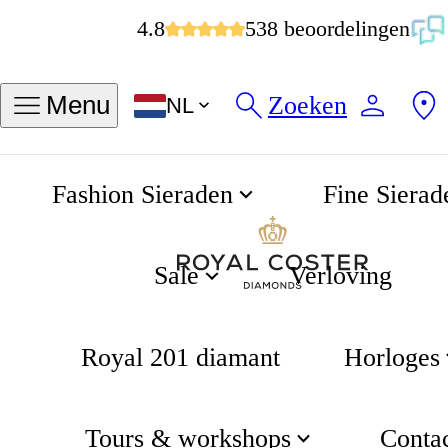
4.8
538 beoordelingen
Mijn ringmaat vinden
Zoeken
Menu
NL
Maten in INCH
Maten in MM
Fashion Sieraden
Fine Sierad
50
51
52
53
54
55
56
57
Sale
Verloving
58
Royal 201 diamant
Horloges
Bestaande ring opmeten
Tours & workshops
Conta