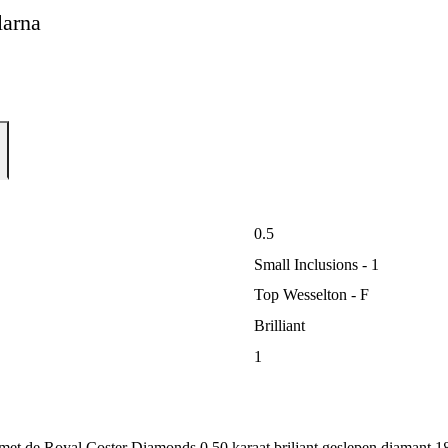
larna
n
0.5
Small Inclusions - 1
Top Wesselton - F
Brilliant
1
met de Royal Coster Diamonds 0.50 karaat briljant geslepen diamant 18