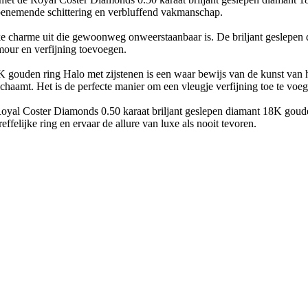
benemende schittering en verbluffend vakmanschap.
ijke charme uit die gewoonweg onweerstaanbaar is. De briljant geslepen 
mour en verfijning toevoegen.
 gouden ring Halo met zijstenen is een waar bewijs van de kunst van 
lichaamt. Het is de perfecte manier om een vleugje verfijning toe te voeg
 Royal Coster Diamonds 0.50 karaat briljant geslepen diamant 18K goude
felijke ring en ervaar de allure van luxe als nooit tevoren.