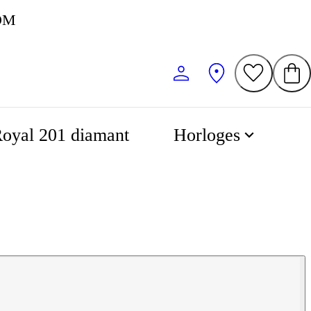
KOM
oyal 201 diamant
Horloges
 ring met zijstenen