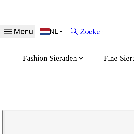
Zoeken
Menu
NL
Fashion Sieraden
Fine Sier
Royal Coster Diamonds 0.5
Home
Verloving