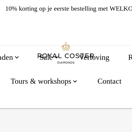
10% korting op je eerste bestelling met WEL
4.8
534 beoordelingen
aden
Sale
Verloving
R
0 karaat briljant geslepen diamant 18K gouden Halo
Tours & workshops
Contact