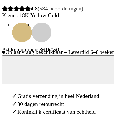
4.8
(534 beoordelingen)
Kleur
: 18K Yellow Gold
Artikelnummer: 8616050
Op aanvraag beschikbaar – Levertijd 6–8 weke
✓
Gratis verzending in heel Nederland
✓
30 dagen retourrecht
✓
Koninklijk certificaat van echtheid