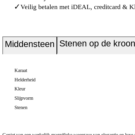
✓
Veilig betalen met iDEAL, creditcard & K
Stenen op de kroo
Middensteen
Karaat
Helderheid
Kleur
Slijpvorm
Stenen
Geniet van een werkelijk magnifieke weergave van elegantie en luxe 