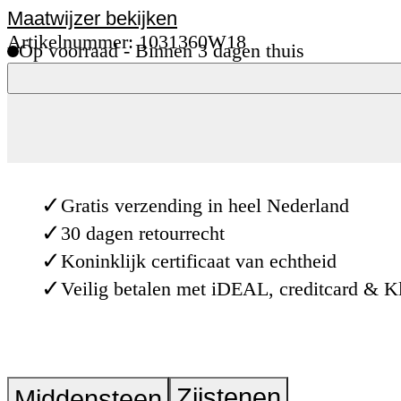
Maatwijzer bekijken
Artikelnummer: 1031360W18
Op voorraad - Binnen 3 dagen thuis
✓
Gratis verzending in heel Nederland
✓
30 dagen retourrecht
✓
Koninklijk certificaat van echtheid
✓
Veilig betalen met iDEAL, creditcard & K
Zijstenen
Middensteen