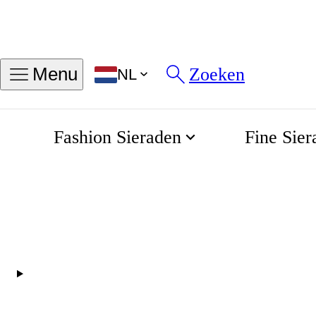
Mijn ringmaat vinden
Zoeken
Menu
NL
Maten in INCH
Maten in MM
Fashion Sieraden
Fine Sier
50
54
58