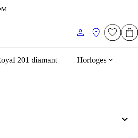
KOM
oyal 201 diamant
Horloges
53
57