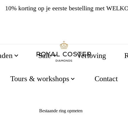
10% korting op je eerste bestelling met WEL
4.8
538 beoordelingen
aden
Sale
Verloving
R
51
52
55
56
Tours & workshops
Contact
Bestaande ring opmeten