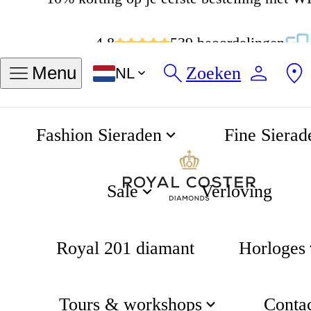
4.8
539 beoordelingen
Zoeken
Menu
NL
Fashion Sieraden
Fine Sierad
14-karaat gouden armband met geboortesteen oktober - Toermalijn
Home
Geboortesteen Collectie
Sale
Verloving
Royal 201 diamant
Horloges
Tours & workshops
Conta