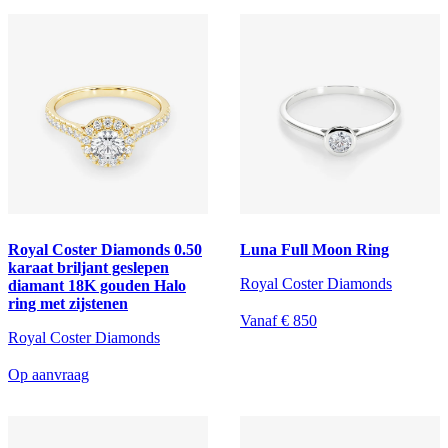
Royal Coster Diamonds 0.50
Luna Full Moon Ring
karaat briljant geslepen
Royal Coster Diamonds
diamant 18K gouden Halo
ring met zijstenen
Vanaf € 850
Royal Coster Diamonds
Op aanvraag