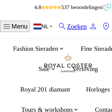
Vertrouwd door ruim 1.000.000 klanten we
Zoeken
Menu
NL
Meesters in diamantvakmanschap sinds
10% korting op je eerste bestelling me
Fashion Sieraden
Fine Sierad
Verlovingsringen
Home
4.8
537 beoordelingen
Sale
Verloving
Royal 201 diamant
Horloges
Tours & workshops
Conta