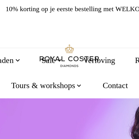
10% korting op je eerste bestelling met WEL
4.8
537 beoordelingen
aden
Sale
Verloving
R
Tours & workshops
Contact