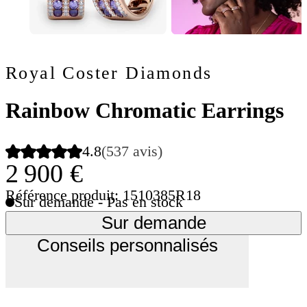
Royal Coster Diamonds
Rainbow Chromatic Earrings
4.8
(537 avis)
2 900 €
Référence produit: 1510385R18
Sur demande - Pas en stock
Sur demande
Conseils personnalisés