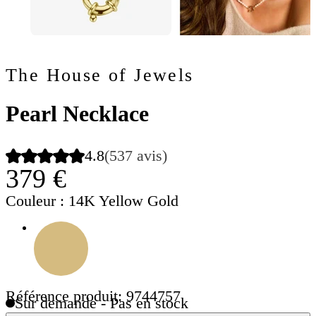
The House of Jewels
Pearl Necklace
4.8
(537 avis)
379 €
Couleur
: 14K Yellow Gold
Référence produit: 9744757
Sur demande - Pas en stock