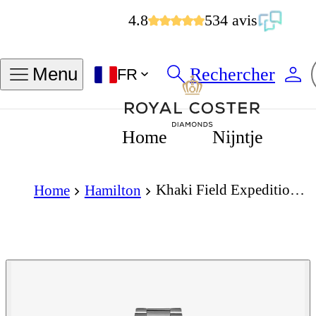
4.8
534 avis
Rechercher
Menu
FR
Home
Nijntje
Khaki Field Expedition Automatic 37mm Black Dial
Home
Hamilton