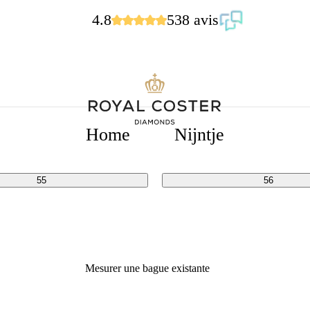
4.8
538 avis
ES
Home
Nijntje
51
52
55
56
Mesurer une bague existante