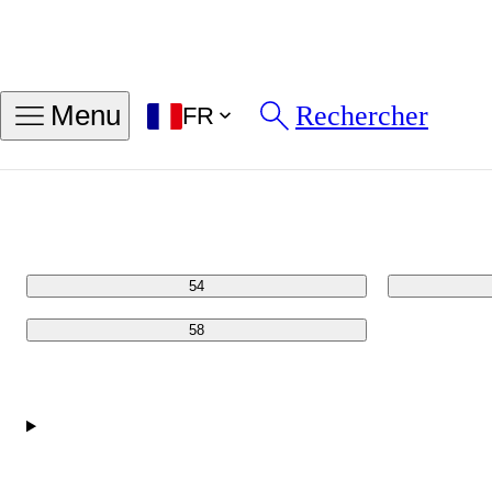
Trouver ma taille de bague
Rechercher
Menu
FR
Tailles en POUC
Tailles en MM
50
54
58