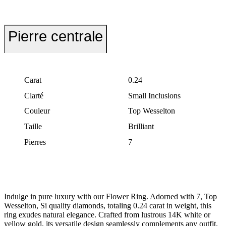
Pierre centrale
Carat
0.24
Clarté
Small Inclusions
Couleur
Top Wesselton
Taille
Brilliant
Pierres
7
Indulge in pure luxury with our Flower Ring. Adorned with 7, Top
Wesselton, Si quality diamonds, totaling 0.24 carat in weight, this
ring exudes natural elegance. Crafted from lustrous 14K white or
yellow gold, its versatile design seamlessly complements any outfit,