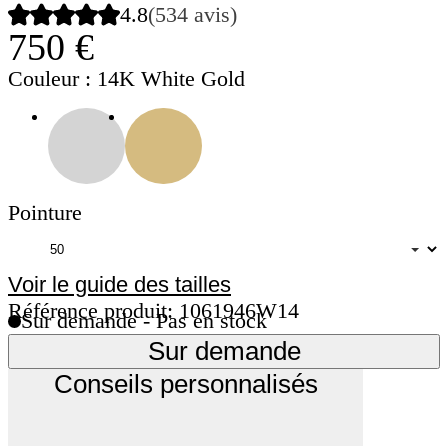
4.8
(534 avis)
750 €
Couleur
: 14K White Gold
Pointure
Voir le guide des tailles
Référence produit: 1061946W14
Sur demande - Pas en stock
Sur demande
Conseils personnalisés