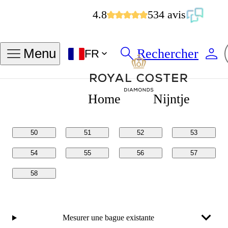
4.8
534 avis
Trouver ma taille de bague
Rechercher
Menu
FR
Tailles en
Tailles en
POUCES
MM
Home
Nijntje
50
51
52
53
54
55
56
57
58
Mesurer une bague existante