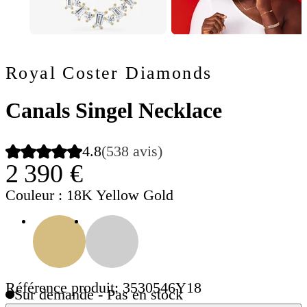
Royal Coster Diamonds
Canals Singel Necklace
4.8
(538 avis)
2 390 €
Couleur
: 18K Yellow Gold
Référence produit: 3530546Y18
Sur demande - Pas en stock