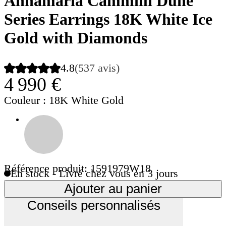
Annamaria Cammilli Dune
Series Earrings 18K White Ice
Gold with Diamonds
4.8
(537 avis)
4 990 €
Couleur
: 18K White Gold
Référence produit: 1591979W18
En stock - Livré chez vous en 3 jours
Ajouter au panier
Conseils personnalisés