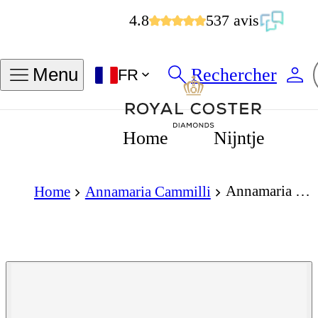
4.8
537 avis
Rechercher
Menu
FR
Home
Nijntje
Annamaria Cammilli Dune Series Earrings 18K White Ice Gold with Diamonds
Home
Annamaria Cammilli