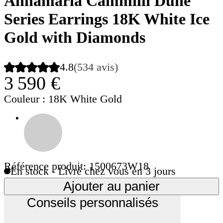
Annamaria Cammilli Dune
Series Earrings 18K White Ice
Gold with Diamonds
4.8
(534 avis)
3 590 €
Couleur
: 18K White Gold
Référence produit: 1500673W18
En stock - Livré chez vous en 3 jours
Ajouter au panier
Conseils personnalisés