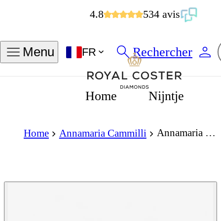
4.8
534 avis
Rechercher
Menu
FR
Home
Nijntje
Annamaria Cammilli Dune Series Earrings 18K White Ice Gold with Diamonds
Home
Annamaria Cammilli