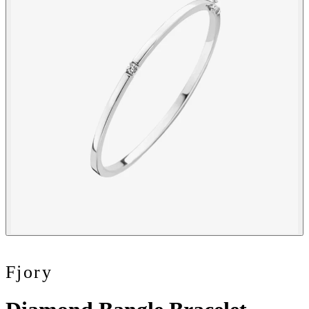
Fjory