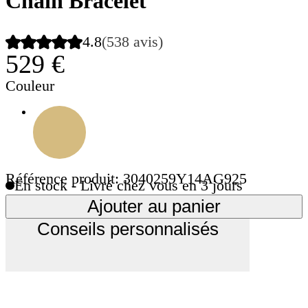
Chain Bracelet
4.8
(538 avis)
529 €
Couleur
Référence produit: 3040259Y14AG925
En stock - Livré chez vous en 3 jours
Ajouter au panier
Conseils personnalisés