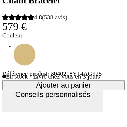
Chain Bracelet
4.8
(538 avis)
579 €
Couleur
Référence produit: 3040218Y14AG925
En stock - Livré chez vous en 3 jours
Ajouter au panier
Conseils personnalisés