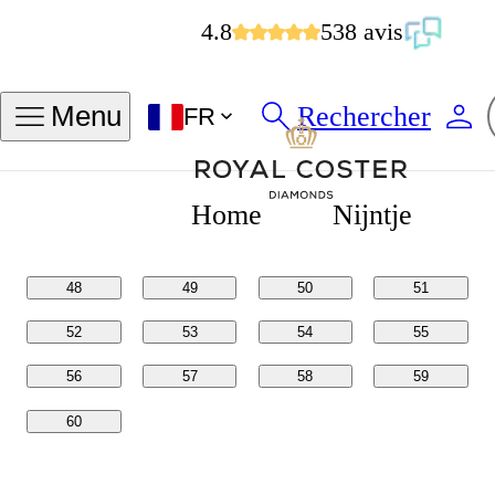
4.8
538 avis
Trouver ma taille de bague
Rechercher
Menu
FR
Tailles en
Tailles en
POUCES
MM
Home
Nijntje
48
49
50
51
52
53
54
55
56
57
58
59
60