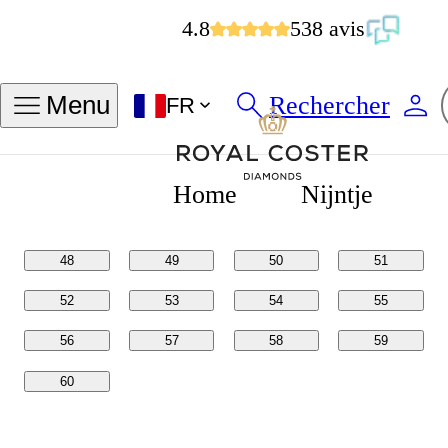
4.8
538 avis
Trouver ma taille de bague
Rechercher
Menu
FR
Tailles en
Tailles en
POUCES
MM
Home
Nijntje
48
49
50
51
52
53
54
55
56
57
58
59
60