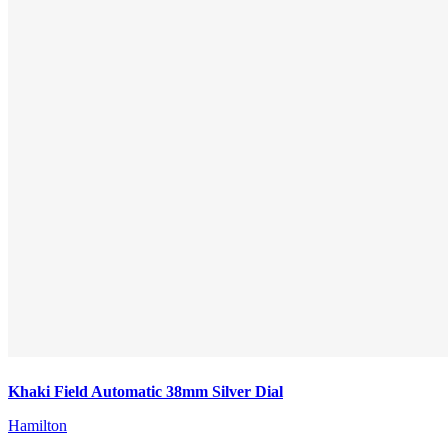
Khaki Field Automatic 38mm Silver Dial
Hamilton