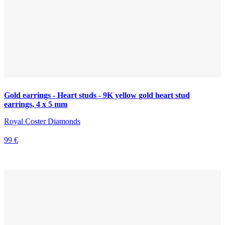
Gold earrings - Heart studs - 9K yellow gold heart stud
earrings, 4 x 5 mm
Royal Coster Diamonds
99 €