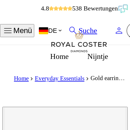
4.8
538 Bewertungen
Suche
Menü
DE
Home
Nijntje
Gold earrings - Round studs - 9K yellow gold round stud earrings
Home
Everyday Essentials