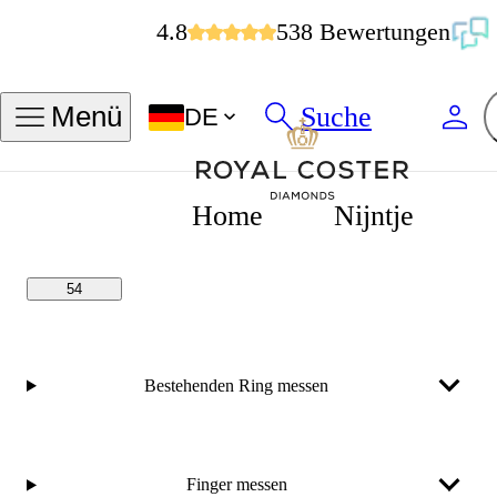
4.8
538 Bewertungen
Meine Ringgröße finden
Suche
Menü
DE
Größen in
Größen in
ZOLL
MM
Home
Nijntje
54
Bestehenden Ring messen
Finger messen