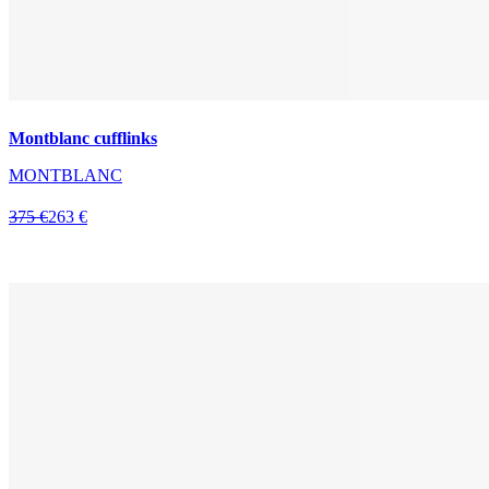
Montblanc cufflinks
MONTBLANC
375 €
263 €