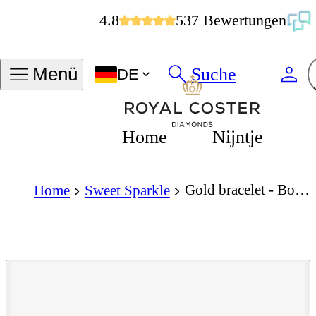
4.8
537 Bewertungen
Suche
Menü
DE
Home
Nijntje
Gold bracelet - Bow - 9K yellow gold with bow charm
Home
Sweet Sparkle