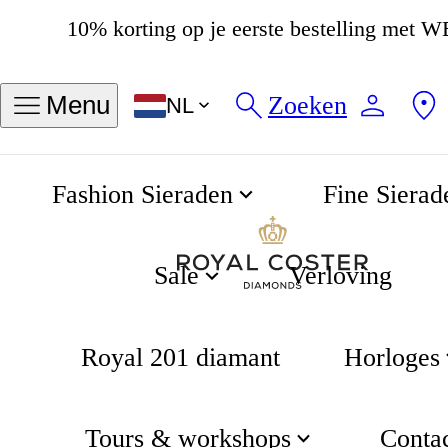
4.8
538 beoordelingen
Zoeken
Menu
NL
Fashion Sieraden
Fine Sierad
Tradition 5.5 Lady Quartz 25mm
Home
Tissot
Sale
Verloving
Royal 201 diamant
Horloges
Tours & workshops
Conta