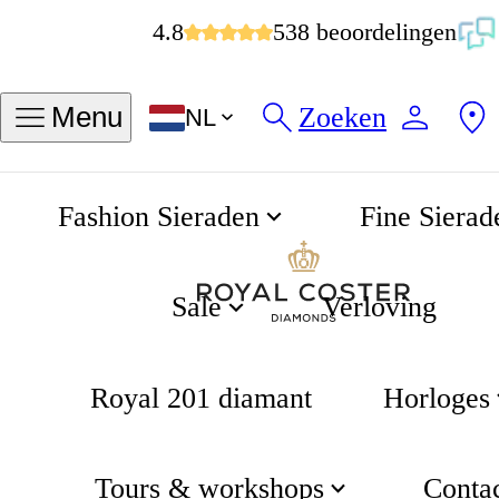
4.8
538 beoordelingen
Zoeken
Menu
NL
Fashion Sieraden
Fine Sierad
Carrera Automatic 41mm
Home
Sale
Verloving
Royal 201 diamant
Horloges
Tours & workshops
Conta