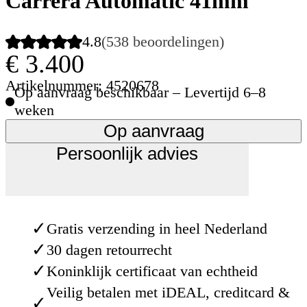
Carrera Automatic 41mm
4.8
(538 beoordelingen)
€ 3.400
Artikelnummer: 4520678
Op aanvraag beschikbaar – Levertijd 6–8
weken
Op aanvraag
Persoonlijk advies
✓
Gratis verzending in heel Nederland
✓
30 dagen retourrecht
✓
Koninklijk certificaat van echtheid
Veilig betalen met iDEAL, creditcard &
✓