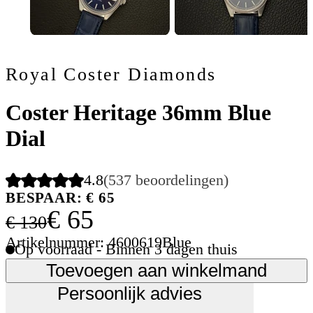
Royal Coster Diamonds
Coster Heritage 36mm Blue
Dial
4.8
(537 beoordelingen)
BESPAAR: € 65
€ 65
€ 130
Artikelnummer: 4600619Blue
Op voorraad - Binnen 3 dagen thuis
Toevoegen aan winkelmand
Persoonlijk advies