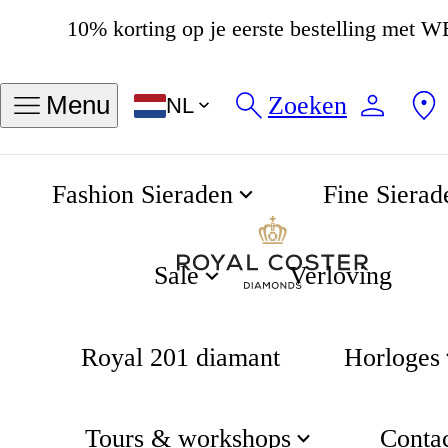
10% korting op je eerste bestelling me
4.8
537 beoordelingen
Zoeken
Menu
NL
Fashion Sieraden
Fine Sierad
Coster Heritage 36mm Blue Dial
Home
Sale
Verloving
Royal 201 diamant
Horloges
Tours & workshops
Conta