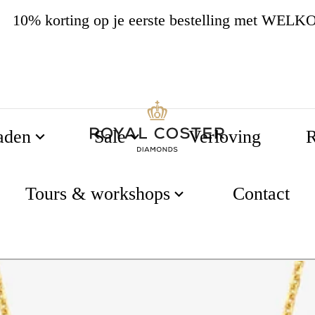
10% korting op je eerste bestelling met WEL
4.8
538 beoordelingen
aden
Sale
Verloving
R
- Klaver - 9 Karaat goud gezet met een klaver hanger
Tours & workshops
Contact