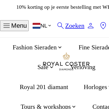
10% korting op je eerste bestelling me
4.8
538 beoordelingen
Zoeken
Menu
NL
Fashion Sieraden
Fine Sierad
Pretty woman the musical
Home
Nieuws & pers
Sale
Verloving
Royal 201 diamant
Horloges
Royal Coster
Tours & workshops
Conta