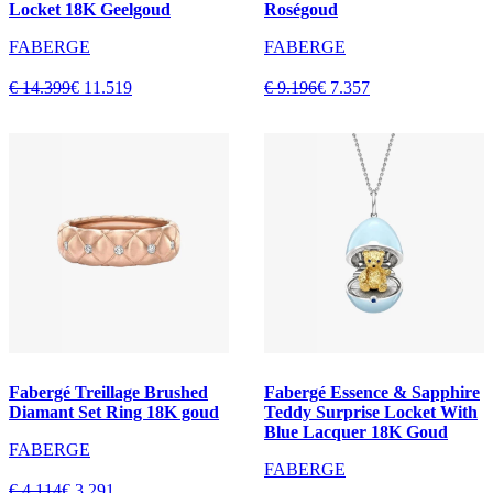
Locket 18K Geelgoud
Roségoud
FABERGE
FABERGE
€ 14.399
€ 11.519
€ 9.196
€ 7.357
Fabergé Treillage Brushed
Fabergé Essence & Sapphire
Diamant Set Ring 18K goud
Teddy Surprise Locket With
Blue Lacquer 18K Goud
FABERGE
FABERGE
€ 4.114
€ 3.291