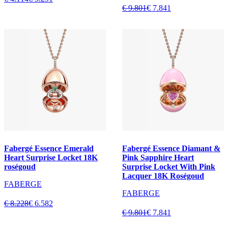
€ 9.801
€ 7.841
Fabergé Essence Emerald
Fabergé Essence Diamant &
Heart Surprise Locket 18K
Pink Sapphire Heart
roségoud
Surprise Locket With Pink
Lacquer 18K Roségoud
FABERGE
FABERGE
€ 8.228
€ 6.582
€ 9.801
€ 7.841