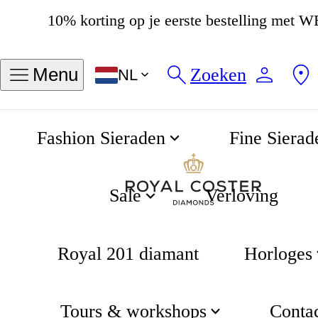
10% korting op je eerste bestelling me
4.8
538 beoordelingen
Zoeken
Menu
NL
Fashion Sieraden
Fine Sierad
Sieraden
Home
Sale
Verloving
Royal 201 diamant
Horloges
Tours & workshops
Conta