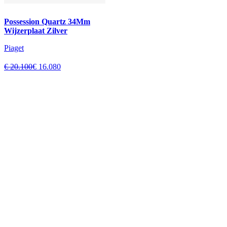
Possession Quartz 34Mm
Wijzerplaat Zilver
Piaget
€ 20.100
€ 16.080