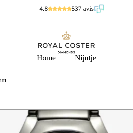
4.8
537 avis
Home
Nijntje
0mm