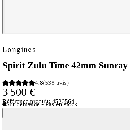
Longines
Spirit Zulu Time 42mm Sunray 
4.8
(538 avis)
3 500 €
Référence produit: 4520564
Sur demande - Pas en stock