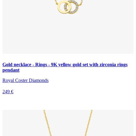
Gold necklace - Rings - 9K yellow gold set with zirconia rings
pendant
Royal Coster Diamonds
249 €