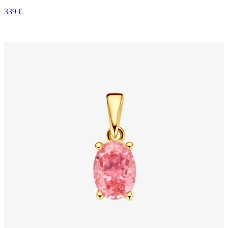
339 €