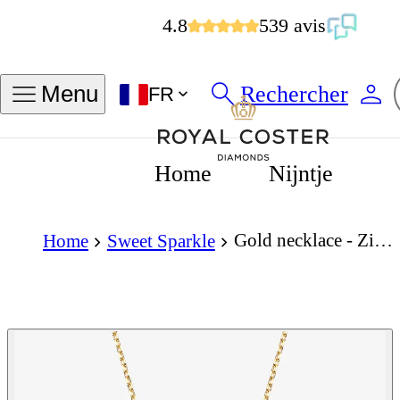
4.8
539 avis
Rechercher
Menu
FR
Home
Nijntje
Gold necklace - Zirconia - 9K yellow gold necklace with zirconia
Home
Sweet Sparkle