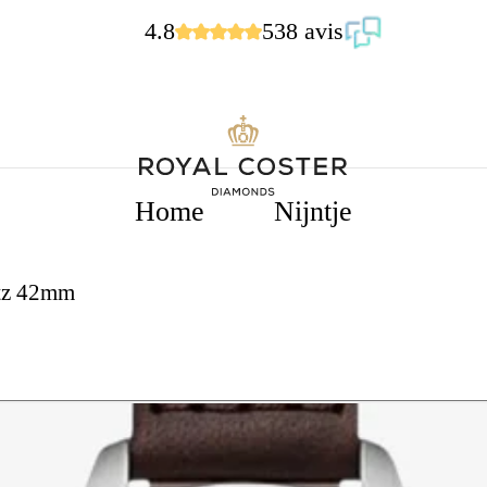
4.8
538 avis
Home
Nijntje
rtz 42mm