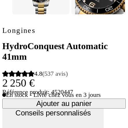
Longines
HydroConquest Automatic
41mm
4.8
(537 avis)
2 250 €
Référence produit: 4520447
En stock - Livré chez vous en 3 jours
Ajouter au panier
Conseils personnalisés