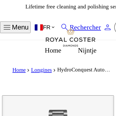
4.8
534 avis
Rechercher
Menu
FR
Home
Nijntje
HydroConquest Automatic 39mm
Home
Longines